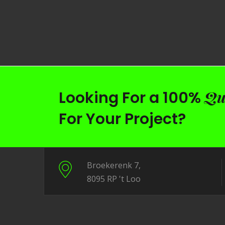
Qu
Looking For a 100%
For Your Project?
Broekerenk 7,
8095 RP 't Loo