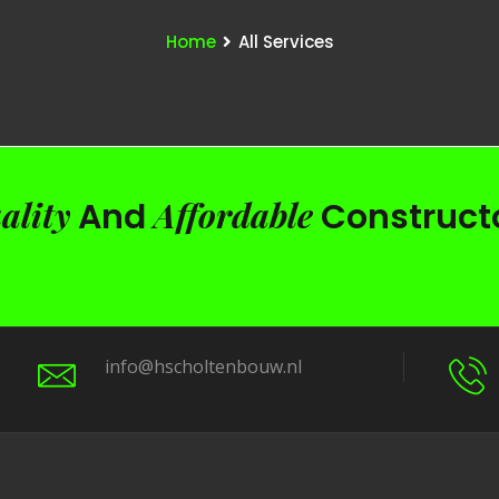
Home
All Services
ality
Affordable
And
Construct
info@hscholtenbouw.nl