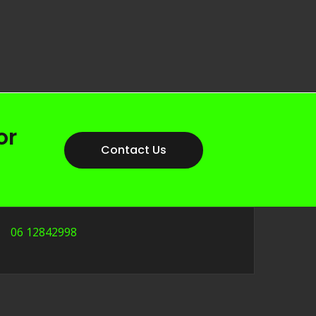
or
Contact Us
06 12842998