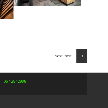
Next Post
06 12842998