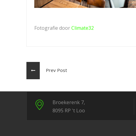
Fotografie door
Climate32
Prev Post
Broekerenk 7,
8095 RP 't Loo