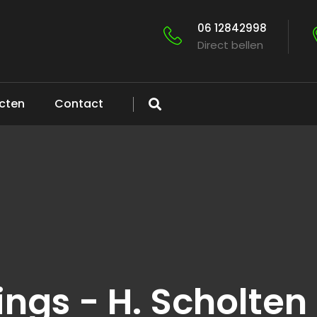
06 12842998
Direct bellen
ecten
Contact
ings - H. Scholte