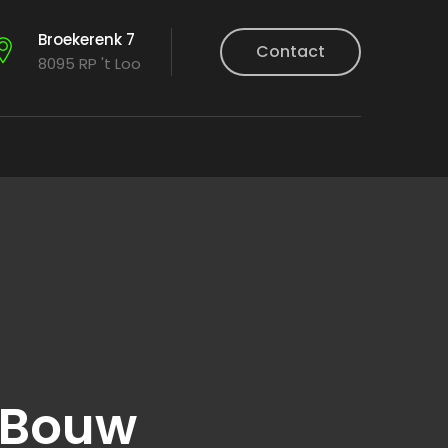
Broekerenk 7
Contact
8095 RP 't Loo
n Bouw