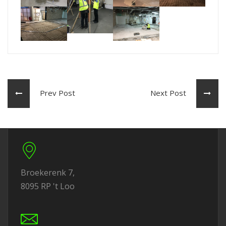
Prev Post
Next Post
Broekerenk 7,
8095 RP 't Loo