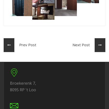
Prev Post
Next Post
Broekerenk 7,
8095 RP 't Loo